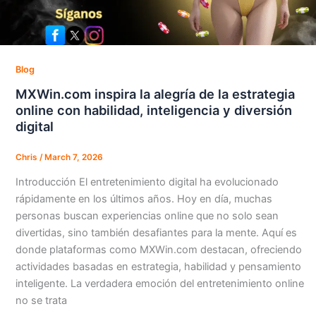
Blog
MXWin.com inspira la alegría de la estrategia
online con habilidad, inteligencia y diversión
digital
Chris
/
March 7, 2026
Introducción El entretenimiento digital ha evolucionado
rápidamente en los últimos años. Hoy en día, muchas
personas buscan experiencias online que no solo sean
divertidas, sino también desafiantes para la mente. Aquí es
donde plataformas como MXWin.com destacan, ofreciendo
actividades basadas en estrategia, habilidad y pensamiento
inteligente. La verdadera emoción del entretenimiento online
no se trata