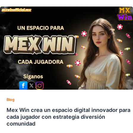
Blog
Mex Win crea un espacio digital innovador para
cada jugador con estrategia diversión
comunidad