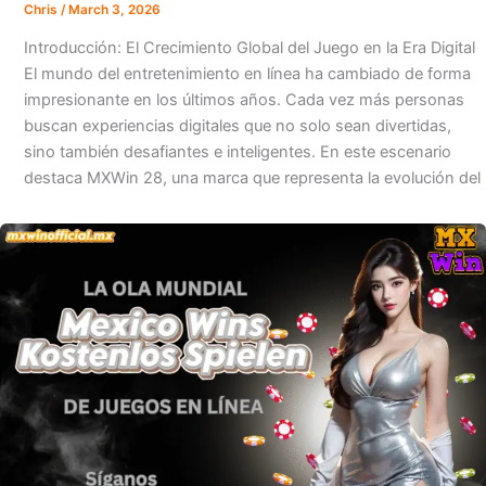
Chris
/
March 3, 2026
Introducción: El Crecimiento Global del Juego en la Era Digital
El mundo del entretenimiento en línea ha cambiado de forma
impresionante en los últimos años. Cada vez más personas
buscan experiencias digitales que no solo sean divertidas,
sino también desafiantes e inteligentes. En este escenario
destaca MXWin 28, una marca que representa la evolución del