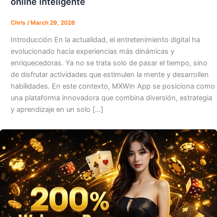
online inteligente
Chris
/
March 29, 2026
Introducción En la actualidad, el entretenimiento digital ha
evolucionado hacia experiencias más dinámicas y
enriquecedoras. Ya no se trata solo de pasar el tiempo, sino
de disfrutar actividades que estimulen la mente y desarrollen
habilidades. En este contexto, MXWin App se posiciona como
una plataforma innovadora que combina diversión, estrategia
y aprendizaje en un solo […]