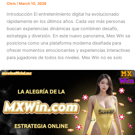
Chris
/
March 10, 2026
Introducción El entretenimiento digital ha evolucionado
rápidamente en los últimos años. Cada vez más personas
buscan experiencias dinámicas que combinen desafío,
estrategia y diversión. En este nuevo panorama, Mex Win se
posiciona como una plataforma moderna diseñada para
ofrecer momentos emocionantes y experiencias interactivas
para jugadores de todos los niveles. Mex Win no es solo