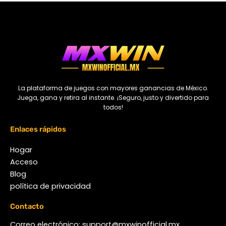
La plataforma de juegos con mayores ganancias de México.
Juega, gana y retira al instante. ¡Seguro, justo y divertido para
todos!
Enlaces rápidos
Hogar
Acceso
Blog
política de privacidad
Contacto
Correo electrónico: support@mxwinofficial.mx