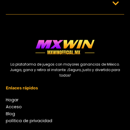
Table of Contents
La plataforma de juegos con mayores ganancias de México.
Juega, gana y retira al instante. ¡Seguro, justo y divertido para
todos!
Enlaces rápidos
Hogar
Acceso
Blog
política de privacidad