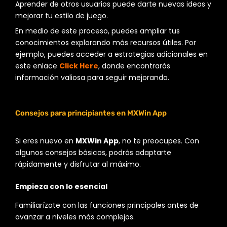
Aprender de otros usuarios puede darte nuevas ideas y
mejorar tu estilo de juego.
En medio de este proceso, puedes ampliar tus
conocimientos explorando más recursos útiles. Por
ejemplo, puedes acceder a estrategias adicionales en
este enlace
Click Here
, donde encontrarás
información valiosa para seguir mejorando.
Consejos para principiantes en MXWin App
Si eres nuevo en
MXWin App
, no te preocupes. Con
algunos consejos básicos, podrás adaptarte
rápidamente y disfrutar al máximo.
Empieza con lo esencial
Familiarízate con las funciones principales antes de
avanzar a niveles más complejos.