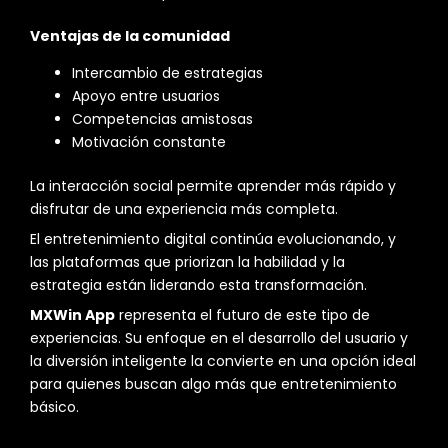
Ventajas de la comunidad
Intercambio de estrategias
Apoyo entre usuarios
Competencias amistosas
Motivación constante
La interacción social permite aprender más rápido y
disfrutar de una experiencia más completa.
El entretenimiento digital continúa evolucionando, y
las plataformas que priorizan la habilidad y la
estrategia están liderando esta transformación.
MXWin App
representa el futuro de este tipo de
experiencias. Su enfoque en el desarrollo del usuario y
la diversión inteligente la convierte en una opción ideal
para quienes buscan algo más que entretenimiento
básico.