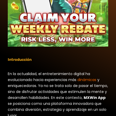
Introducción
En la actualidad, el entretenimiento digital ha
evolucionado hacia experiencias más
dinámicas
y
enriquecedoras. Ya no se trata solo de pasar el tiempo,
sino de disfrutar actividades que estimulen la mente y
desarrollen habilidades. En este contexto,
MXWin App
se posiciona como una plataforma innovadora que
combina diversión, estrategia y aprendizaje en un solo
lugar.