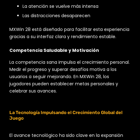
La atención se vuelve más intensa
Las distracciones desaparecen
MXWin 28 está diseñado para facilitar esta experiencia
gracias a su interfaz clara y rendimiento estable.
Competencia Saludable y Motivación
La competencia sana impulsa el crecimiento personal.
Medir el progreso y superar desafíos motiva a los
usuarios a seguir mejorando. En MXWin 28, los
jugadores pueden establecer metas personales y
celebrar sus avances.
La Tecnología Impulsando el Crecimiento Global del
Juego
El avance tecnológico ha sido clave en la expansión