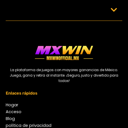
Table of Contents
La plataforma de juegos con mayores ganancias de México.
Juega, gana y retira al instante. ¡Seguro, justo y divertido para
todos!
Enlaces rápidos
Hogar
Acceso
Blog
política de privacidad