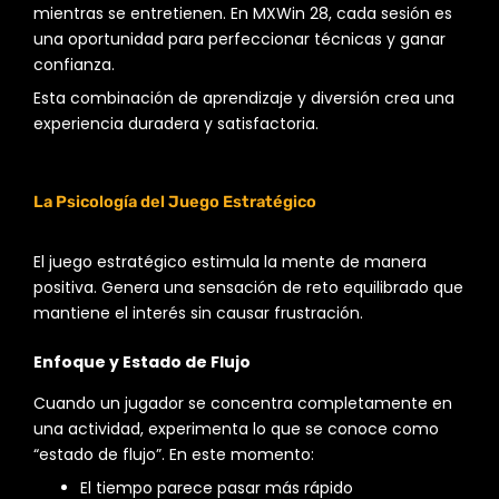
mientras se entretienen. En MXWin 28, cada sesión es
una oportunidad para perfeccionar técnicas y ganar
confianza.
Esta combinación de aprendizaje y diversión crea una
experiencia duradera y satisfactoria.
La Psicología del Juego Estratégico
El juego estratégico estimula la mente de manera
positiva. Genera una sensación de reto equilibrado que
mantiene el interés sin causar frustración.
Enfoque y Estado de Flujo
Cuando un jugador se concentra completamente en
una actividad, experimenta lo que se conoce como
“estado de flujo”. En este momento:
El tiempo parece pasar más rápido