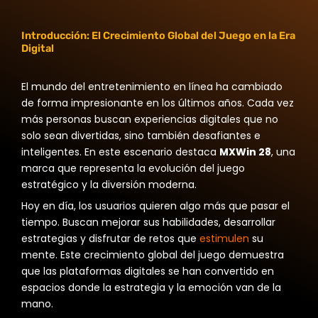
Introducción: El Crecimiento Global del Juego en la Era
Digital
El mundo del entretenimiento en línea ha cambiado
de forma impresionante en los últimos años. Cada vez
más personas buscan experiencias digitales que no
solo sean divertidas, sino también desafiantes e
inteligentes. En este escenario destaca
MXWin 28
, una
marca que representa la evolución del juego
estratégico y la diversión moderna.
Hoy en día, los usuarios quieren algo más que pasar el
tiempo. Buscan mejorar sus habilidades, desarrollar
estrategias y disfrutar de retos que
estimulen
su
mente. Este crecimiento global del juego demuestra
que las plataformas digitales se han convertido en
espacios donde la estrategia y la emoción van de la
mano.