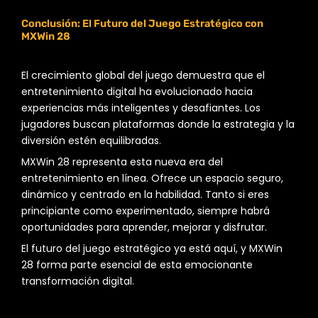
Conclusión: El Futuro del Juego Estratégico con
MXWin 28
El crecimiento global del juego demuestra que el
entretenimiento digital ha evolucionado hacia
experiencias más inteligentes y desafiantes. Los
jugadores buscan plataformas donde la estrategia y la
diversión estén equilibradas.
MXWin 28 representa esta nueva era del
entretenimiento en línea. Ofrece un espacio seguro,
dinámico y centrado en la habilidad. Tanto si eres
principiante como experimentado, siempre habrá
oportunidades para aprender, mejorar y disfrutar.
El futuro del juego estratégico ya está aquí, y MXWin
28 forma parte esencial de esta emocionante
transformación digital.