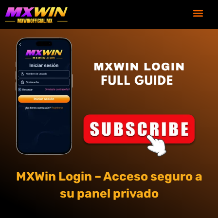
Skip
to
content
MXWin Login – Acceso seguro a
su panel privado