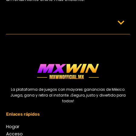
Table of Contents
La plataforma de juegos con mayores ganancias de México.
Juega, gana y retira al instante. ¡Seguro, justo y divertido para
todos!
Enlaces rápidos
Hogar
Acceso