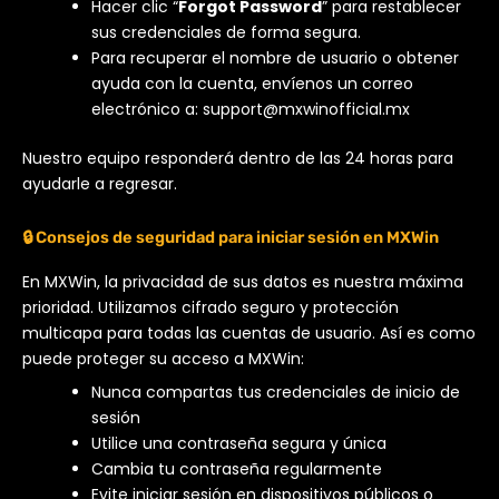
Hacer clic “
Forgot Password
” para restablecer
sus credenciales de forma segura.
Para recuperar el nombre de usuario o obtener
ayuda con la cuenta, envíenos un correo
electrónico a: support@mxwinofficial.mx
Nuestro equipo responderá dentro de las 24 horas para
ayudarle a regresar.
🔒 Consejos de seguridad para iniciar sesión en MXWin
En MXWin, la privacidad de sus datos es nuestra máxima
prioridad. Utilizamos cifrado seguro y protección
multicapa para todas las cuentas de usuario. Así es como
puede proteger su acceso a MXWin:
Nunca compartas tus credenciales de inicio de
sesión
Utilice una contraseña segura y única
Cambia tu contraseña regularmente
Evite iniciar sesión en dispositivos públicos o