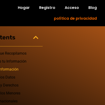
Hogar
Registro
Acceso
Blog
política de privacidad
ntents
que Recopilamos
 tu Información
Información
los Datos
 y Derechos
 los Menores
rnacionales