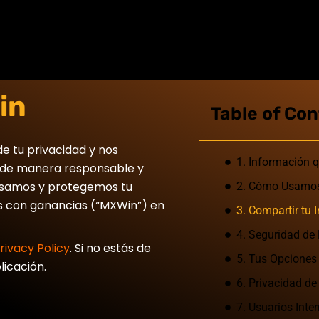
in
Table of Co
e tu privacidad y nos
1. Información 
 de manera responsable y
 usamos y protegemos tu
2. Cómo Usamos
os con ganancias (“MXWin”) en
3. Compartir tu 
4. Seguridad de 
rivacy Policy
. Si no estás de
5. Tus Opciones
licación.
6. Privacidad de
7. Usuarios Inte