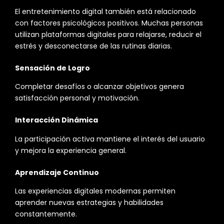
El entretenimiento digital también está relacionado
con factores psicológicos positivos. Muchas personas
utilizan plataformas digitales para relajarse, reducir el
estrés y desconectarse de las rutinas diarias.
Sensación de Logro
Completar desafíos o alcanzar objetivos genera
satisfacción personal y motivación.
Interacción Dinámica
La participación activa mantiene el interés del usuario
y mejora la experiencia general.
Aprendizaje Continuo
Las experiencias digitales modernas permiten
aprender nuevas estrategias y habilidades
constantemente.