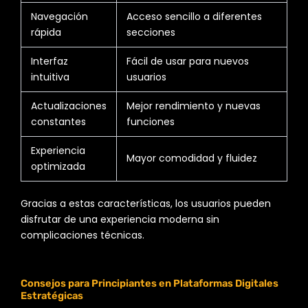
Navegación
Acceso sencillo a diferentes
rápida
secciones
Interfaz
Fácil de usar para nuevos
intuitiva
usuarios
Actualizaciones
Mejor rendimiento y nuevas
constantes
funciones
Experiencia
Mayor comodidad y fluidez
optimizada
Gracias a estas características, los usuarios pueden
disfrutar de una experiencia moderna sin
complicaciones técnicas.
Consejos para Principiantes en Plataformas Digitales
Estratégicas