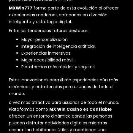
MXWin777
forma parte de esta evolución al ofrecer
experiencias modernas enfocadas en diversión
inteligente y estrategia digital.
Entre las tendencias futuras destacan:
Mayor personalización.
Integración de inteligencia artificial.
Experiencias inmersivas.
Mejor accesibilidad móvil.
Plataformas más rápidas y seguras.
Estas innovaciones permitirán experiencias aún más
dinámicas y entretenidas para usuarios de todo el
mundo.
a vez más atractiva para usuarios de todo el mundo.
Plataformas como
MX Win Casino es Confiable
ofrecen un entorno dinámico donde las personas
pueden disfrutar actividades digitales mientras
desarrollan habilidades útiles y mantienen una