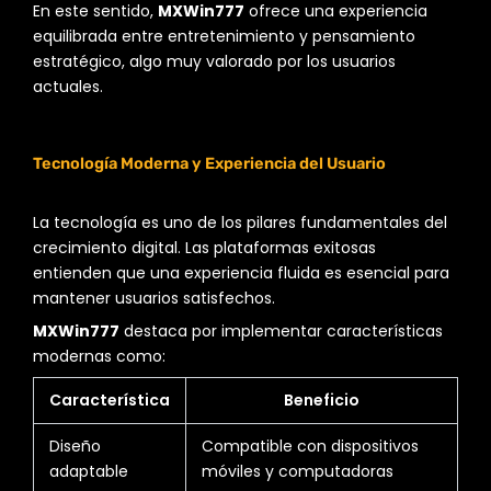
En este sentido,
MXWin777
ofrece una experiencia
equilibrada entre entretenimiento y pensamiento
estratégico, algo muy valorado por los usuarios
actuales.
Tecnología Moderna y Experiencia del Usuario
La tecnología es uno de los pilares fundamentales del
crecimiento digital. Las plataformas exitosas
entienden que una experiencia fluida es esencial para
mantener usuarios satisfechos.
MXWin777
destaca por implementar características
modernas como:
Característica
Beneficio
Diseño
Compatible con dispositivos
adaptable
móviles y computadoras