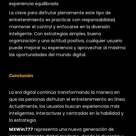
experiencia equilibrada.
La clave para disfrutar plenamente este tipo de
entretenimiento es practicar con responsabilidad,
mantener el control y enfocarse en la diversión
inteligente. Con estrategias simples, buena
organización y una actitud positiva, cualquier usuario
puede mejorar su experiencia y aprovechar al máximo
las oportunidades del mundo digital.
Conclusión
La era digital continúa transformando la manera en
que las personas disfrutan el entretenimiento en línea.
Actualmente, los usuarios buscan experiencias más
inteligentes, interactivas y centradas en la habilidad y
la estrategia.
MXWin777
representa una nueva generación de