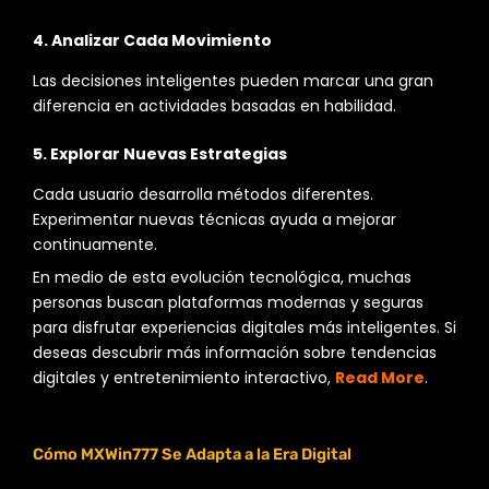
4. Analizar Cada Movimiento
Las decisiones inteligentes pueden marcar una gran
diferencia en actividades basadas en habilidad.
5. Explorar Nuevas Estrategias
Cada usuario desarrolla métodos diferentes.
Experimentar nuevas técnicas ayuda a mejorar
continuamente.
En medio de esta evolución tecnológica, muchas
personas buscan plataformas modernas y seguras
para disfrutar experiencias digitales más inteligentes. Si
deseas descubrir más información sobre tendencias
digitales y entretenimiento interactivo,
Read More
.
Cómo MXWin777 Se Adapta a la Era Digital