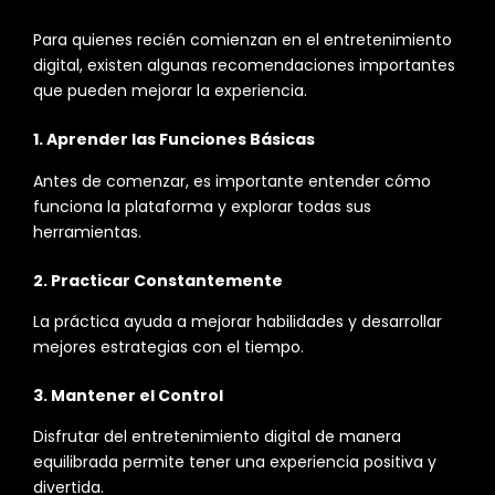
Para quienes recién comienzan en el entretenimiento
digital, existen algunas recomendaciones importantes
que pueden mejorar la experiencia.
1. Aprender las Funciones Básicas
Antes de comenzar, es importante entender cómo
funciona la plataforma y explorar todas sus
herramientas.
2. Practicar Constantemente
La práctica ayuda a mejorar habilidades y desarrollar
mejores estrategias con el tiempo.
3. Mantener el Control
Disfrutar del entretenimiento digital de manera
equilibrada permite tener una experiencia positiva y
divertida.