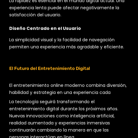
La rapidez es esencial en el mundo digital actual. Una
experiencia lenta puede afectar negativamente la
satisfacción del usuario.
Diseño Centrado en el Usuario
La simplicidad visual y la facilidad de navegación
permiten una experiencia más agradable y eficiente.
El Futuro del Entretenimiento Digital
El entretenimiento online moderno combina diversión,
habilidad y estrategia en una experiencia cada
La tecnología seguirá transformando el
entretenimiento digital durante los próximos años.
Nuevas innovaciones como inteligencia artificial,
realidad aumentada y experiencias inmersivas
continuarán cambiando la manera en que las
personas interactúan en línea.