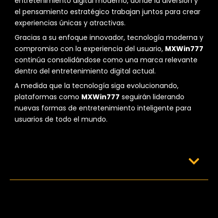
entretenimiento digital moderno, donde la diversión y
el pensamiento estratégico trabajan juntos para crear
experiencias únicas y atractivas.
Gracias a su enfoque innovador, tecnología moderna y
compromiso con la experiencia del usuario,
MXWin777
continúa consolidándose como una marca relevante
dentro del entretenimiento digital actual.
A medida que la tecnología siga evolucionando,
plataformas como
MXWin777
seguirán liderando
nuevas formas de entretenimiento inteligente para
usuarios de todo el mundo.
Table of Contents