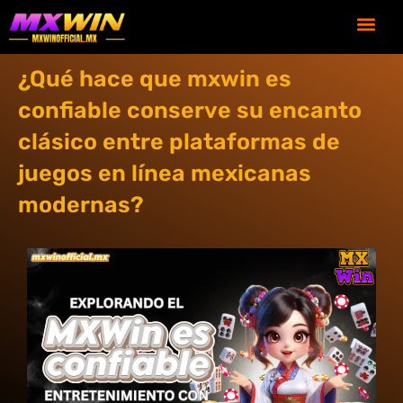
Skip
to
content
¿Qué hace que mxwin es
confiable conserve su encanto
clásico entre plataformas de
juegos en línea mexicanas
modernas?