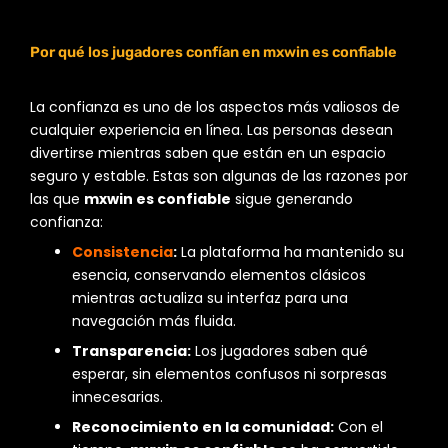
Por qué los jugadores confían en mxwin es confiable
La confianza es uno de los aspectos más valiosos de
cualquier experiencia en línea. Las personas desean
divertirse mientras saben que están en un espacio
seguro y estable. Estas son algunas de las razones por
las que
mxwin es confiable
sigue generando
confianza:
Consistencia
:
La plataforma ha mantenido su
esencia, conservando elementos clásicos
mientras actualiza su interfaz para una
navegación más fluida.
Transparencia:
Los jugadores saben qué
esperar, sin elementos confusos ni sorpresas
innecesarias.
Reconocimiento en la comunidad:
Con el