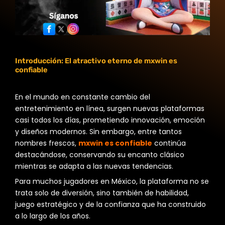
Introducción: El atractivo eterno de mxwin es
confiable
En el mundo en constante cambio del
entretenimiento en línea, surgen nuevas plataformas
casi todos los días, prometiendo innovación, emoción
y diseños modernos. Sin embargo, entre tantos
nombres frescos,
mxwin es confiable
continúa
destacándose, conservando su encanto clásico
mientras se adapta a las nuevas tendencias.
Para muchos jugadores en México, la plataforma no se
trata solo de diversión, sino también de habilidad,
juego estratégico y de la confianza que ha construido
a lo largo de los años.