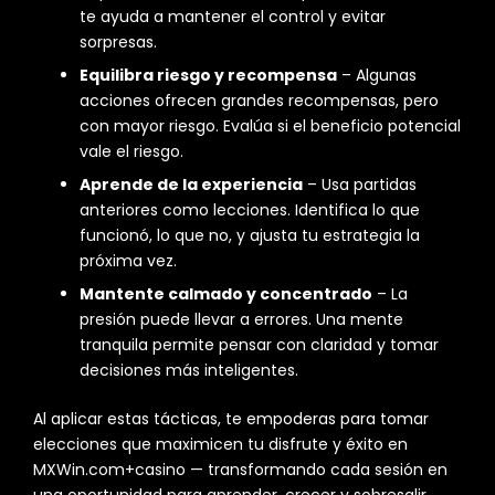
te ayuda a mantener el control y evitar
sorpresas.
Equilibra riesgo y recompensa
– Algunas
acciones ofrecen grandes recompensas, pero
con mayor riesgo. Evalúa si el beneficio potencial
vale el riesgo.
Aprende de la experiencia
– Usa partidas
anteriores como lecciones. Identifica lo que
funcionó, lo que no, y ajusta tu estrategia la
próxima vez.
Mantente calmado y concentrado
– La
presión puede llevar a errores. Una mente
tranquila permite pensar con claridad y tomar
decisiones más inteligentes.
Al aplicar estas tácticas, te empoderas para tomar
elecciones que maximicen tu disfrute y éxito en
MXWin.com+casino — transformando cada sesión en