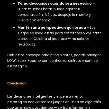
Toma descansos cuando sea necesario
–
Jugar muchas horas puede agotar tu
concentración. Aléjate, despeja la mente y
vuelve con energía.
Mantén una perspectiva equilibrada
– Los
juegos en línea están para entretener y ayudarte
a crecer. Celebra el progreso — no solo los
resultados.
Con estos consejos para principiantes, podrás navegar
MXWin.com+casino con confianza, disfrute y sentido
estratégico.
Conclusión
Las decisiones inteligentes y el pensamiento
estratégico convierten los juegos en línea en algo más
que un simple pasatiempo — se transforman en