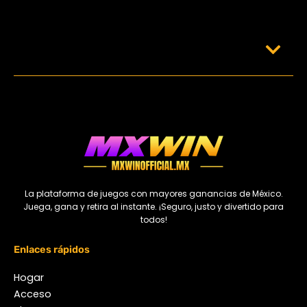
Table of Contents
La plataforma de juegos con mayores ganancias de México.
Juega, gana y retira al instante. ¡Seguro, justo y divertido para
todos!
Enlaces rápidos
Hogar
Acceso