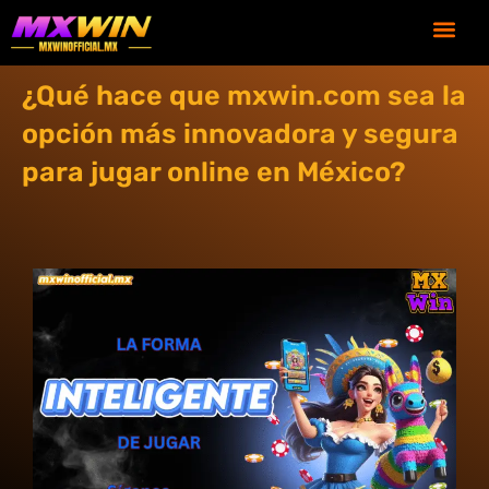
Skip
to
content
¿Qué hace que mxwin.com sea la
opción más innovadora y segura
para jugar online en México?