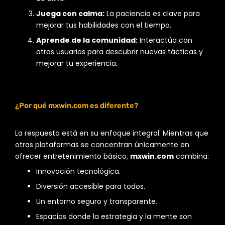
Juega con calma:
La paciencia es clave para
mejorar tus habilidades con el tiempo.
Aprende de la comunidad:
Interactúa con
otros usuarios para descubrir nuevas tácticas y
mejorar tu experiencia.
¿Por qué mxwin.com es diferente?
La respuesta está en su enfoque integral. Mientras que
otras plataformas se concentran únicamente en
ofrecer entretenimiento básico,
mxwin.com
combina:
Innovación tecnológica.
Diversión accesible para todos.
Un entorno seguro y transparente.
Espacios donde la estrategia y la mente son