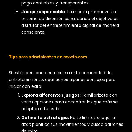
pago confiables y transparentes.
Juego responsable:
La marca promueve un
entorno de diversión sana, donde el objetivo es
disfrutar del entretenimiento digital de manera
consciente.
Tips para principiantes en mxwin.com
Si estás pensando en unirte a esta comunidad de
entretenimiento, aquí tienes algunos consejos para
iniciar con éxito:
Explora diferentes juegos:
Familiarízate con
varias opciones para encontrar las que más se
adapten a tu estilo.
Define tu estrategia:
No te limites a jugar al
azar; planifica tus movimientos y busca patrones
de éxito.