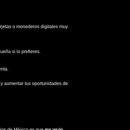
arjetas o monederos digitales muy
ña si lo prefieres.
enta.
 y aumentar tus oportunidades de
rios de México es que
mx wuin