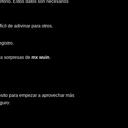
léfono. Estos datos son necesarios
ícil de adivinar para otros.
egistro.
las sorpresas de
mx wuin
.
pósito para empezar a aprovechar más
guro: