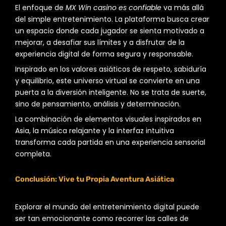
El enfoque de
MX Win casino es confiable
va más allá
del simple entretenimiento. La plataforma busca crear
un espacio donde cada jugador se sienta motivado a
mejorar, a desafiar sus límites y a disfrutar de la
experiencia digital de forma segura y responsable.
Inspirado en los valores asiáticos de respeto, sabiduría
y equilibrio, este universo virtual se convierte en una
puerta a la diversión inteligente. No se trata de suerte,
sino de pensamiento, análisis y determinación.
La combinación de elementos visuales inspirados en
Asia, la música relajante y la interfaz intuitiva
transforma cada partida en una experiencia sensorial
completa.
Conclusión: Vive tu Propia Aventura Asiática
Explorar el mundo del entretenimiento digital puede
ser tan emocionante como recorrer las calles de