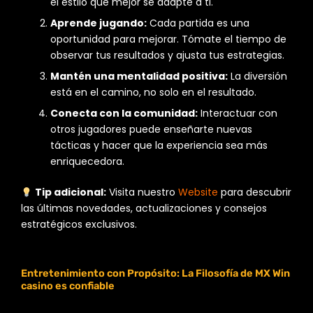
el estilo que mejor se adapte a ti.
Aprende jugando:
Cada partida es una
oportunidad para mejorar. Tómate el tiempo de
observar tus resultados y ajusta tus estrategias.
Mantén una mentalidad positiva:
La diversión
está en el camino, no solo en el resultado.
Conecta con la comunidad:
Interactuar con
otros jugadores puede enseñarte nuevas
tácticas y hacer que la experiencia sea más
enriquecedora.
Tip adicional:
Visita nuestro
Website
para descubrir
las últimas novedades, actualizaciones y consejos
estratégicos exclusivos.
Entretenimiento con Propósito: La Filosofía de MX Win
casino es confiable