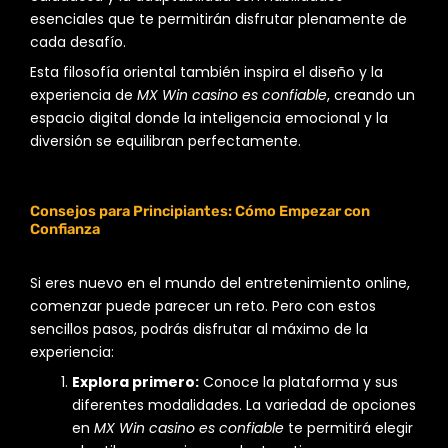
esenciales que te permitirán disfrutar plenamente de
cada desafío.
Esta filosofía oriental también inspira el diseño y la
experiencia de
MX Win casino es confiable
, creando un
espacio digital donde la inteligencia emocional y la
diversión se equilibran perfectamente.
Consejos para Principiantes: Cómo Empezar con
Confianza
Si eres nuevo en el mundo del entretenimiento online,
comenzar puede parecer un reto. Pero con estos
sencillos pasos, podrás disfrutar al máximo de la
experiencia:
Explora primero:
Conoce la plataforma y sus
diferentes modalidades. La variedad de opciones
en
MX Win casino es confiable
te permitirá elegir